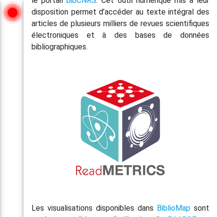
le portail
bibCNRS
. Cet outil numérique mis à leur
LIVE
+
disposition permet d’accéder au texte intégral des
articles de plusieurs milliers de revues scientifiques
−
électroniques et à des bases de données
bibliographiques.
Les visualisations disponibles dans
BiblioMap
sont